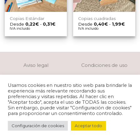
Copias Estándar
Copias cuadradas
Rango
Rango
Desde
0,22
€
-
0,31
€
Desde
0,40
€
-
1,99
€
de
de
IVA incluido
IVA incluido
precios:
precios
desde
desde
0,22€
0,40€
hasta
hasta
0,31€
1,99€
Aviso legal
Condiciones de uso
Política de privacidad
Política de cookies
Usamos cookies en nuestro sitio web para brindarle la
experiencia más relevante recordando sus
Preparación de archivos
preferencias y visitas repetidas. Al hacer clic en
"Aceptar todo", acepta el uso de TODAS las cookies.
Sin embargo, puede visitar "Configuración de cookies"
para proporcionar un consentimiento controlado.
Configuración de cookies
Aceptar todo