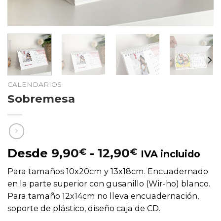
CALENDARIOS
Sobremesa
Rango
Desde
9,90
€
-
12,90
€
IVA incluido
de
Para tamaños 10x20cm y 13x18cm. Encuadernado
precios:
en la parte superior con gusanillo (Wir-ho) blanco.
desde
Para tamaño 12x14cm no lleva encuadernación,
9,90€
soporte de plástico, diseño caja de CD.
hasta