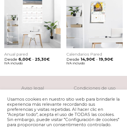
Anual pared
Calendarios Pared
Rango
Rango
Desde
6,00
€
-
25,30
€
Desde
14,90
€
-
19,90
€
de
de
IVA incluido
IVA incluido
precios:
precios
desde
desde
6,00€
14,90€
hasta
hasta
25,30€
19,90€
Aviso legal
Condiciones de uso
Usamos cookies en nuestro sitio web para brindarle la
Política de privacidad
Política de cookies
experiencia más relevante recordando sus
preferencias y visitas repetidas. Al hacer clic en
Preparación de archivos
"Aceptar todo", acepta el uso de TODAS las cookies.
Sin embargo, puede visitar "Configuración de cookies"
para proporcionar un consentimiento controlado.