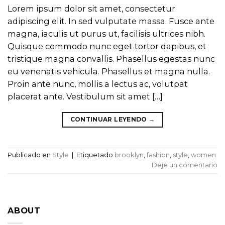
Lorem ipsum dolor sit amet, consectetur
adipiscing elit. In sed vulputate massa. Fusce ante
magna, iaculis ut purus ut, facilisis ultrices nibh.
Quisque commodo nunc eget tortor dapibus, et
tristique magna convallis. Phasellus egestas nunc
eu venenatis vehicula. Phasellus et magna nulla.
Proin ante nunc, mollis a lectus ac, volutpat
placerat ante. Vestibulum sit amet […]
CONTINUAR LEYENDO
→
Publicado en
Style
|
Etiquetado
brooklyn
,
fashion
,
style
,
women
Deje un comentario
ABOUT