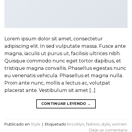
Lorem ipsum dolor sit amet, consectetur
adipiscing elit. In sed vulputate massa. Fusce ante
magna, iaculis ut purus ut, facilisis ultrices nibh.
Quisque commodo nunc eget tortor dapibus, et
tristique magna convallis. Phasellus egestas nunc
eu venenatis vehicula. Phasellus et magna nulla.
Proin ante nunc, mollis a lectus ac, volutpat
placerat ante. Vestibulum sit amet […]
CONTINUAR LEYENDO
→
Publicado en
Style
|
Etiquetado
brooklyn
,
fashion
,
style
,
women
Deje un comentario