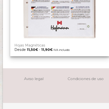
Hojas Magnéticas
Rango
Desde
11,50
€
-
11,90
€
IVA incluido
de
precios:
desde
11,50€
hasta
11,90€
Aviso legal
Condiciones de uso