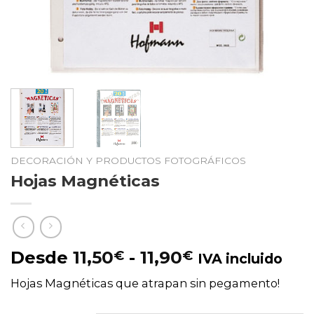
DECORACIÓN Y PRODUCTOS FOTOGRÁFICOS
Hojas Magnéticas
Rango
Desde
11,50
€
-
11,90
€
IVA incluido
de
Hojas Magnéticas que atrapan sin pegamento!
precios:
desde