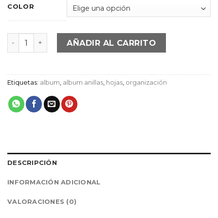
11,50€
COLOR
hasta
11,90€
Hojas Magnéticas cantidad
AÑADIR AL CARRITO
Etiquetas:
album
,
album anillas
,
hojas
,
organización
DESCRIPCIÓN
INFORMACIÓN ADICIONAL
VALORACIONES (0)