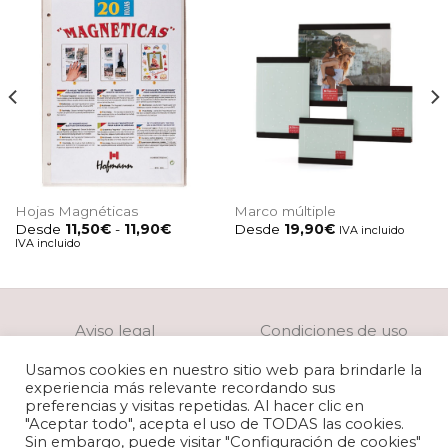
Hojas Magnéticas
Marco múltiple
Rango
Desde
11,50
€
-
11,90
€
Desde
19,90
€
IVA incluido
de
IVA incluido
precios:
desde
11,50€
hasta
11,90€
Aviso legal
Condiciones de uso
Usamos cookies en nuestro sitio web para brindarle la
Política de privacidad
Política de cookies
experiencia más relevante recordando sus
preferencias y visitas repetidas. Al hacer clic en
Preparación de archivos
"Aceptar todo", acepta el uso de TODAS las cookies.
Sin embargo, puede visitar "Configuración de cookies"